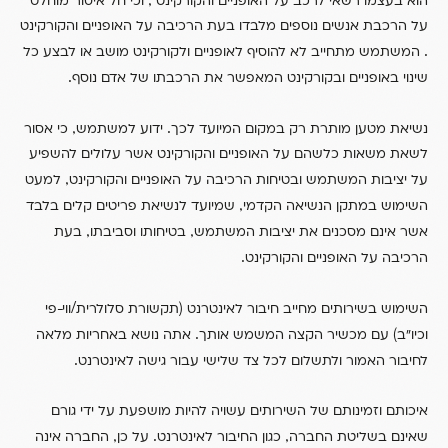
הוא בעצמו רשאי לרכב על האופניים והקורקינט
וכי חל איסור מוחלט
על הרכבת אנשים נוספים מלבדו בעת הרכיבה על האופניים והקורקינט
.
המשתמש מתחייב לא להוסיף לאופניים ולקורקינט מושב או לבצע כל
.
שינוי באופניים ובקורקינט המאפשר את הרכבתו של אדם נוסף
,
.
נשיאת מטען מותרת רק במקום המיועד לכך
ידוע למשתמש
כי אסור
לשאת משאות כלשהם על האופניים והקורקינט אשר עלולים להשפיע
,
על יציבות המשתמש ובטיחות הרכיבה על האופניים והקורקינט
למעט
,
השימוש במתקן הנשיאה הקדמי
שמיועד לנשיאת פריטים קלים בלבד
,
,
אשר אינם מסכנים את יציבות המשתמש
בטיחותו וסביבתו
בעת
.
הרכיבה על האופניים והקורקינט
/
(
השימוש בשירותים מחייב חיבור לאינטרנט
תקשורת סלולרית
ווי-פי
.
)
וכיו”ב
עם מכשיר הקצה המשמש אותך
אתה נושא באחריות מלאה
.
לחיבור האמור ולתשלום לכל צד שלישי עבור גישה לאינטרנט
איכותם וזמינותם של השירותים עשויה להיות מושפעת על ידי גורם
,
.
,
שאינם בשליטת החברה
כגון החיבור לאינטרנט
על כן
החברה אינה