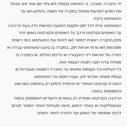
/
,
.
ידי החברה
מובהר
כי השימוש בקסדה ו
או ציוד מגן אחר אינו מבטל
,
את הסיכון לפגיעות גופניות במקרה של תאונה
והסיכון הוא על
.
המשתמש בלבד
המשתמש יציית לכל חוקי ותקנות התנועה והוראות הדין בעת הרכיבה
על האופניים וקורקינט וירכב על האופניים והקורקינט באופן זהיר
/
.
ותקין
החברה רשאית למסור ו
או לזהות את המשתמש בפני רשויות
,
/
מוסכמות ו
או גורמי אכיפת חוק
במקרה בו ביצע המשתמש עבירה או
,
הפרה של הוראות דיני התעבורה או הדינים החלים
או במקרה בו
.
מוטלת עליה חובה חוקית לעשות זאת
כל העלויות וכל הקנסות שיושתו על החברה כתוצאה מעבירות או
.
,
קנסות שאתה אחראי להן
יועברו ויוסבו אל המשתמש
השכרת קורקינט חשמלי יש להתחיל ולסיים רק בתחנות המורשות
.
והמסומנות במפה
הרכיבה בקורקינט מותרת רק באזורים הייעודיים המסומנים במפה
,
שבאפליקציה או באתר ירופאן
יציאה מגבולות האזור המותר תגרום
.
לכיבוי אוטומטי של המנוע ועד החזרה לאזור המותר