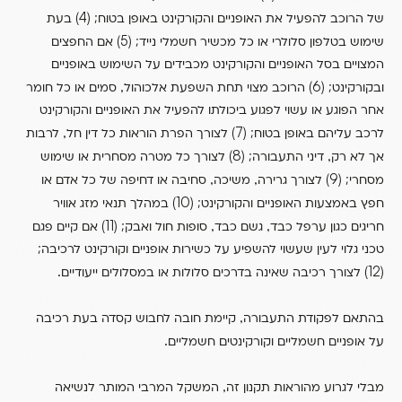
(4)
של הרוכב להפעיל את האופניים והקורקינט באופן בטוח;
בעת
(5)
שימוש בטלפון סלולרי או כל מכשיר חשמלי נייד;
אם החפצים
המצויים בסל האופניים והקורקינט מכבידים על השימוש באופניים
,
(6)
ובקורקינט;
הרוכב מצוי תחת השפעת אלכוהול
סמים או כל חומר
אחר הפוגע או עשוי לפגוע ביכולתו להפעיל את האופניים והקורקינט
,
(7)
לרכב עליהם באופן בטוח;
לצורך הפרת הוראות כל דין חל
לרבות
(8)
,
אך לא רק
דיני התעבורה;
לצורך כל מטרה מסחרית או שימוש
,
,
(9)
מסחרי;
לצורך גרירה
משיכה
סחיבה או דחיפה של כל אדם או
(10)
חפץ באמצעות האופניים והקורקינט;
במהלך תנאי מזג אוויר
(11)
,
,
חריגים כגון ערפל כבד
גשם כבד
סופות חול ואבק;
אם קיים פגם
טכני גלוי לעין שעשוי להשפיע על כשירות אופניים וקורקינט לרכיבה;
.
(12)
לצורך רכיבה שאינה בדרכים סלולות או במסלולים ייעודיים
,
בהתאם לפקודת התעבורה
קיימת חובה לחבוש קסדה בעת רכיבה
.
על אופניים חשמליים וקורקינטים חשמליים
,
מבלי לגרוע מהוראות תקנון זה
המשקל המרבי המותר לנשיאה