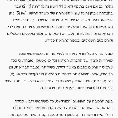
(2)
1)
(
,
נהיגה
גם אם איננו בתוקף
לא כולל רישיון נהיגה דרגה
;
עבר
(3)
/
)
(
בהצלחה מבחן נהיגה עיוני
“תיאוריה”
של משרד הרישוי; ו
או
ניתן
לו אישור מאת משרד הרישוי על עמידתו בהכשרה עיונית לאופניים
,
,
חשמליים וקורקינטים חשמליים
בעל ניסיון וכשירות פיזית בהתאם לדין
,
הבקיא בחוקי התנועה והתעבורה
רשאי להשתמש באופניים חשמליים
.
,
וקורקינטים חשמליים
בכפוף להוראות כל דין
מבלי לגרוע מכל הוראה אחרת לעניין אחריות המשתמש ופטור
,
,
,
מאחריות מצידן של החברה
המזמין וכל מי מטעמן
מובהר
כי ככל
,
,
,
שתמסור פרטים כוזבים באשר לגילך
כשירותך
מצבך הבריאותי
וכן
,
,
כל מידע אחר
תישא אתה באחריות המלאה והבלעדית לכל פגיעה
,
,
,
פציעה
נכות
הפסד או נזק שיגרמו לך ולמאן דהוא בשל כך
ותהיה צפוי
.
,
לעונשים הקבועים בחוק
בגין מסירת מידע כוזב
,
בעת הרכיבה על האופניים והקורקינט
כל משתמש יחבוש קסדה
בהתאם להוראות הדין; הקסדה תהיה תקנית ותעמוד בכל התקנים
,
.
הרלוונטיים ודרישות הדין
למען הסר ספק
הקסדה אינה מסופקת על