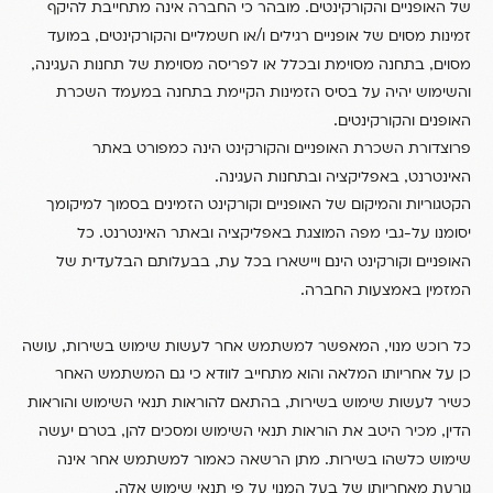
.
של האופניים והקורקינטים
מובהר כי החברה אינה מתחייבת להיקף
,
/
זמינות מסוים של אופניים רגילים ו
או חשמליים והקורקינטים
במועד
,
,
מסוים
בתחנה מסוימת ובכלל או לפריסה מסוימת של תחנות העגינה
והשימוש יהיה על בסיס הזמינות הקיימת בתחנה במעמד השכרת
.
האופנים והקורקינטים
פרוצדורת השכרת האופניים והקורקינט הינה כמפורט באתר
.
,
האינטרנט
באפליקציה ובתחנות העגינה
הקטגוריות והמיקום של האופניים וקורקינט הזמינים בסמוך למיקומך
.
יסומנו על-גבי מפה המוצגת באפליקציה ובאתר האינטרנט
כל
,
האופניים וקורקינט הינם ויישארו בכל עת
בבעלותם הבלעדית של
.
המזמין באמצעות החברה
,
,
כל רוכש מנוי
המאפשר למשתמש אחר לעשות שימוש בשירות
עושה
כן על אחריותו המלאה והוא מתחייב לוודא כי גם המשתמש האחר
,
כשיר לעשות שימוש בשירות
בהתאם להוראות תנאי השימוש והוראות
,
,
הדין
מכיר היטב את הוראות תנאי השימוש ומסכים להן
בטרם יעשה
.
שימוש כלשהו בשירות
מתן הרשאה כאמור למשתמש אחר אינה
.
גורעת מאחריותו של בעל המנוי על פי תנאי שימוש אלה