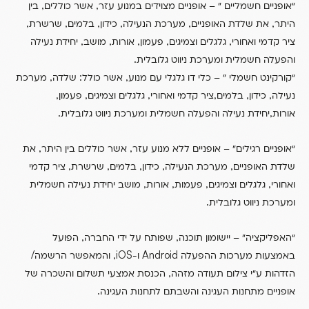
,
,
“אופניים חשמליים ” – אופניים מצוידים במנוע עזר
אשר כוללים
בין
,
,
,
,
,
,
היתר
את שלדת האופניים
מערכת הנעילה
כידון
בלמים
שרשרת
,
,
,
,
,
ציר קדמי ואחורי
גלגלים וצמיגים
פעמון
אורות
מושב
יחידת נעילה
.
והפעלה חשמלית ומערכת ניווט גלובלית
,
:
,
“קורקינט חשמלי ” – כלי דו גלגלי עם מנוע
אשר כולל
שלדה
מערכת
,
,
,
,
,
,
נעילה
כידון
בלמים
ציר קדמי ואחורי
גלגלים וצמיגים
פעמון
.
,
אורות
יחידת נעילה והפעלה חשמלית ומערכת ניווט גלובלית
,
,
“אופניים רגילים” – אופניים ללא מנוע עזר
אשר כוללים בין היתר
את
,
,
,
,
,
שלדת האופניים
מערכת הנעילה
כידון
בלמים
שרשרת
ציר קדמי
,
,
,
,
ואחורי
גלגלים וצמיגים
פעמות
אורות
מושב יחידת נעילה חשמלית
.
ומערכת ניווט גלובלית
,
,
“האפליקציה” – יישומון תוכנה
שפותח על ידי החברה
הפועל
/
iOS,
Android
באמצעות מערכות ההפעלה
ו-
והמאפשר הרשמה
,
הזדהות ע”י צילום תעודה מזהה
הכנסת אמצעי תשלום והשכרה של
.
אופניים מתחנות העגינה והשבתם לתחנות העגינה