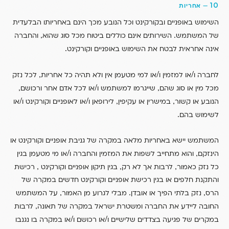
10
—
אחריות
השימוש באופניים ובקורקינט וכל הנובע מכך הינם באחריותו הבלעדית
,
.
של המשתמש
השירותים אינם כוללים ביטוח מכל סוג שהוא
והחברה
.
אינה אחראית לבטח את השימוש באופניים וקורקינט
,
/
/
לחברה ו
או למזמין ו
או למי מטעמן אין ולא תהיה כל אחריות
לכל נזק
,
/
,
מכל מין או סוג שהם
שייגרמו למשתמש ו
או לכל אדם אחר ורכושם
/
/
,
,
הנובע או קשור
במישרין או עקיפין
לירופאן ו
או לאופניים וקורקינט ו
או
.
לשימוש בהם
המשתמש יישא באחריות מלאה במקרה של גניבת אופניים וקורקינט או
/
,
הינזקם
והוא מתחייב לשפות את המזמין והחברה ו
או מי מטעמן בגין
,
,
,
כל נזק כאמור
לרבות אך לא רק
בגין תיקון אופניים וקורקינט
רכישת
והתקנת חלפים או בגין רכישת אופניים וקורקינט חדשים במקרה של
,
.
,
הרס
נזק בלתי הפיך או אובדן
מבלי לגרוע מן האמור
על המשתמש
,
החובה ליידע את החברה ומשטרת ישראל במקרה של תאונה
לרבות
/
/
במקרים של פגיעה בצדדים שלישיים ו
או רכושם ו
או במקרה בו נגנבו