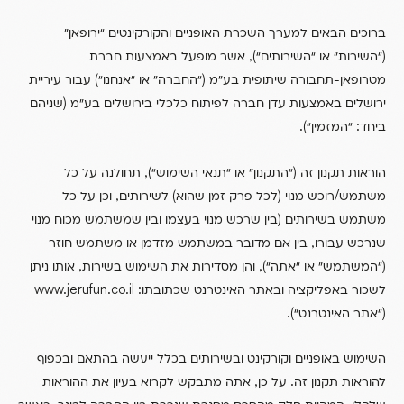
ברוכים הבאים למערך השכרת האופניים והקורקינטים “ירופאן”
),
(
“השירות” או “השירותים“
אשר מופעל באמצעות חברת
)
(
מטרופאן-תחבורה שיתופית בע”מ
“החברה” או “אנחנו“
עבור עיריית
(
ירושלים באמצעות עדן חברה לפיתוח כלכלי בירושלים בע”מ
שניהם
).
:
ביחד
“המזמין“
),
(
הוראות תקנון זה
“התקנון” או “תנאי השימוש“
תחולנה על כל
,
)
(
/
משתמש
רוכש מנוי
לכל פרק זמן שהוא
לשירותים
וכן על כל
(
משתמש בשירותים
בין שרכש מנוי בעצמו ובין שמשתמש מכוח מנוי
,
שנרכש עבורו
בין אם מדובר במשתמש מזדמן או משתמש חוזר
,
),
(
“המשתמש” או “אתה“
והן מסדירות את השימוש בשירות
אותו ניתן
www.jerufun.co.il
:
לשכור באפליקציה ובאתר האינטרנט שכתובתו
).
(
“אתר האינטרנט“
השימוש באופניים וקורקינט ובשירותים בכלל ייעשה בהתאם ובכפוף
,
.
להוראות תקנון זה
על כן
אתה מתבקש לקרוא בעיון את ההוראות