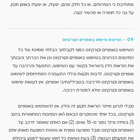
,
,
,
,
מתחייבת כי השירותים
או כל חלק מהם
יפעלו
או יפעלו באופן תקין
.
על גבי כל חומרה או מכשיר קצה
09
—
הוראות שימוש באופניים וקורקינט
השימוש באופניים וקורקינט כפוף לקבלתך הבלתי מסויגת של כל
הסיכונים הכרוכים בשימוש באופניים וקורקינט וכן את הכרתך והבנתך
,
את הוראות הדין בישראל בקשר עם השימוש
התפעול והרכיבה על
,
אופניים וקורקינט
לרבות תקנות וכללי התעבורה המתייחסים לשימוש
.
/
באופניים וקורקינט ולרכיבה בשבילי
נתיבי אופניים
אין לעשות שימוש
.
באופניים וקורקינט שלא למטרת רכיבה
,
מבלי לגרוע מיתר הוראות תקנון זה והדין
אין להשתמש באופניים
:
/
,
וקורקינט
בכל אחד מהמקרים הבאים ו
או הנסיבות המתוארות בהם
(2)
16
(1)
במידה וגילך נמוך מ-
שנים;
אם האדם שאמור לרכב על
האופניים וקורקינט סובל מפגיעה גופנית או נפשית המונעת מאותו אדם
(3)
את תפעולם הבטוח;
בעת נשיאת כל חפץ שעשוי לפגוע ביכולתו