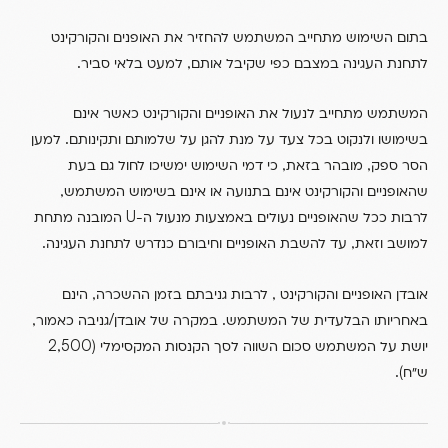
בתום השימוש מתחייב המשתמש להחזיר את האופנים והקורקינט
.
,
לתחנת העגינה במצבם כפי שקיבל אותם
למעט בלאי סביר
המשתמש מתחייב לנעול את האופניים והקורקינט כאשר אינם
.
בשימושו ולנקוט בכל צעד על מנת להגן על שלמותם ותקינותם
למען
,
,
הסר ספק
מובהר בזאת
כי דמי השימוש ימשיכו לחול גם בעת
,
שהאופניים והקורקינט אינם בתנועה או אינם בשימוש המשתמש
U
לרבות ככל שהאופניים נעולים באמצעות מנעול ה-
המובנה מתחת
.
,
למושב וזאת
עד להשבת האופניים וחיבורם כנדרש לתחנת העגינה
,
,
אובדן האופניים והקורקינט
לרבות גניבתם בזמן ההשכרה
הינם
,
/
.
באחריותו הבלעדית של המשתמש
במקרה של אובדן
גניבה כאמור
(2,500
יושת על המשתמש סכום השווה לסך הקנסות המקסימלי
).
ש”ח