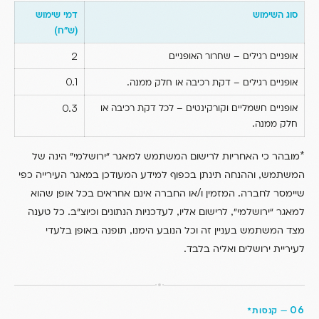
סוג השימוש
דמי שימוש
)
(
ש”ח
אופניים רגילים – שחרור האופניים
2
0.1
.
אופניים רגילים – דקת רכיבה או חלק ממנה
אופניים חשמליים וקורקינטים – לכל דקת רכיבה או
0.3
.
חלק ממנה
*
מובהר כי האחריות לרישום המשתמש למאגר “ירושלמי” הינה של
,
המשתמש
וההנחה תינתן בכפוף למידע המעודכן במאגר העירייה כפי
/
.
שיימסר לחברה
המזמין ו
או החברה אינם אחראים בכל אופן שהוא
.
,
,
למאגר “ירושלמי”
לרישום אליו
לעדכניות הנתונים וכיוצ”ב
כל טענה
,
מצד המשתמש בעניין זה וכל הנובע הימנו
תופנה באופן בלעדי
.
לעיריית ירושלים ואליה בלבד
06
—
קנסות*