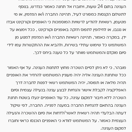
,
,
24
העגינה בתום
שעות
ויחוברו אל תחנה כאמור כנדרש
בנוסף
,
/
,
לתשלום הקנסות כמפורט לעיל
תהיינה החברה ו
או המזמין
או מי
,
מטעמן
רשאיות להודיע לרשויות המוסמכות כי האופניים וקורקינט אבדו
,
,
או נגנבו
או לחילופין לתפוס חזקה באופניים וקורקינט
ככל וימצאו על
/
,
.
ידן
במקרה כאמור
תהיינה רשאיות החברה ו
או המזמין למנוע מן
,
המשתמש כל שימוש עתידי בשירות
ולהביא את ההתקשרות עמו לידי
.
סיום מוקדם והמשתמש מוותר על כל טענה ביחס לכך
.
,
מובהר
כי לא ניתן לסיים השכרה מחוץ לתחנות העגינה
על אף האמור
ככל שתחנת העגינה אליה יהיה מעוניין המשתמש להחזיר את האופניים
,
תהיה מלאה או תפוסה
יהיה המשתמש רשאי לפנות לחברה דרך
האפליקציה לקבלת אישור והנחיות לבצע עגינה בנעילה עצמית וסיום
,
השכרה ללא חיבור למקום עגינה
כל עוד האופניים ינעלו בשטח תחנת
,
.
העגינה בהתאם להנחיות החברה במענה לפנייה
החברה
לפי שיקול
/
דעתה הבלעדי תהיה רשאית לאשר
לדחות את סיום ההשכרה והנעילה
.
העצמית כאמור
על המשתמש לוודא כי האופניים הוכנסו כראוי וחוברו
.
למקום העגינה