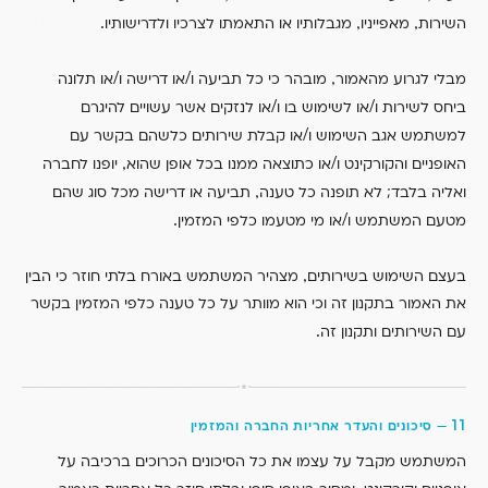
.
,
,
השירות
מאפייניו
מגבלותיו או התאמתו לצרכיו ולדרישותיו
/
/
,
מבלי לגרוע מהאמור
מובהר כי כל תביעה ו
או דרישה ו
או תלונה
/
/
ביחס לשירות ו
או לשימוש בו ו
או לנזקים אשר עשויים להיגרם
/
למשתמש אגב השימוש ו
או קבלת שירותים כלשהם בקשר עם
,
/
האופניים והקורקינט ו
או כתוצאה ממנו בכל אופן שהוא
יופנו לחברה
,
ואליה בלבד; לא תופנה כל טענה
תביעה או דרישה מכל סוג שהם
.
/
מטעם המשתמש ו
או מי מטעמו כלפי המזמין
,
בעצם השימוש בשירותים
מצהיר המשתמש באורח בלתי חוזר כי הבין
את האמור בתקנון זה וכי הוא מוותר על כל טענה כלפי המזמין בקשר
.
עם השירותים ותקנון זה
11
—
סיכונים והעדר אחריות החברה והמזמין
המשתמש מקבל על עצמו את כל הסיכונים הכרוכים ברכיבה על