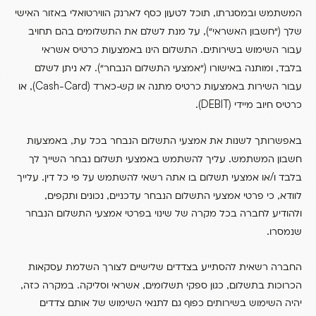
,
המשתמש ובמסגרתו
תוכל לטעון כסף לארנק הווירטואלי באזור האישי
),
(
שלך
“חשבון האשראי“
על מנת לשלם את התשלומים בהם תחויב
.
עבור השימוש בשירותים
התשלום הינו באמצעות כרטיס אשראי
).
(
,
בלבד
ומותנה באישורו
“אמצעי התשלום הנבחר“
לא ניתן לשלם
Card),
(Cash
עבור השירות באמצעות כרטיס מתנה או קש-כארד
-
או
(DEBIT).
כרטיס חיוב מיידי
,
באפשרותך לשנות את אמצעי התשלום הנבחר בכל עת
באמצעות
.
חשבון המשתמש
עליך להשתמש באמצעי תשלום נבחר השייך לך
.
/
בלבד ו
או אמצעי תשלום בו אתה רשאי להשתמש על פי כל דין
עלייך
,
,
,
לוודא
כי פרטי אמצעי התשלום הנבחר עדכניים
נכונים ותקפים
ולהודיע לחברה בכל מקרה של שינוי בפרטי אמצעי התשלום הנבחר
.
שנמסרו
החברה רשאית להסתייע בצדדים שלישיים לצורך השלמת עסקאות
,
.
,
,
הכרוכות בתשלום
כגון ספקי תשלומים
אשראי וסליקה
במקרה כזה
יהיה השימוש בשירותים כפוף גם לתנאי השימוש של אותם צדדים