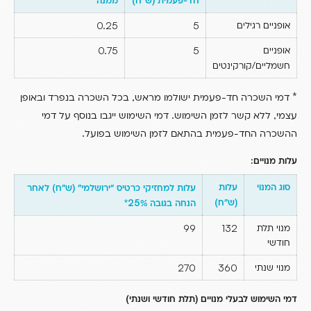
חד-פעמית
ש”ח
ממנה
אופניים רגילים
5
0.25
אופניים
5
0.75
/
חשמליים
קורקינטים
,
*
דמי השכרה חד-פעמית ישולמו מראש
בכל השכרה בנפרד ובאופן
.
,
עצמי
ללא קשר לזמן השימוש
דמי השימוש ייגבו בנוסף על דמי
.
ההשכרה החד-פעמית בהתאם לזמן השימוש בפועל
:
עלות מנויים
סוג המנוי
עלות
(
)
עלות למחזיקי כרטיס “ירושלמי”
ש”ח
לאחר
)
(
ש”ח
25
*
הנחה בגובה
%
מנוי תלת
132
99
חודשי
מנוי שנתי
360
270
)
(
דמי השימוש לבעלי מנויים
תלת חודשי ושנתי