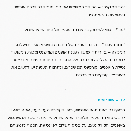
“מכשיר קצה” – מכשיר המשמש את המשתמש להשכרת אופניים
.
באמצעות האפליקציה
.
,
,
“מנוי” – מנוי לשירות
בין אם חד פעמי
תלת חודשי או שנתי
,
“תחנת עגינה” – תחנה ייעודית של החברה בשטחי העיר ירושלים
,
,
המכילה – בין היתר
מתקן לעגינת אופניים וקורקינט ומסוף
המקושר
.
למערכת השליטה והבקרה של החברה
מתחנות העגינה מתבצעת
,
נטילת האופניים וקורקינט המושכרים
ולתחנות העגינה יש להשיב את
.
האופניים וקורקינט המושכרים
02
—
השירותים
,
,
בכפוף להוראות תנאי השימוש
כפי שיעודכנו מעת לעת
אתה רשאי
,
,
לרכוש מנוי חד פעמי
תלת חודשי או שנתי
על מנת לשכור ולהשתמש
,
,
באופניים והקורקינטים
על בסיס תשלום לפי נסיעה
הכפוף לזמינותם