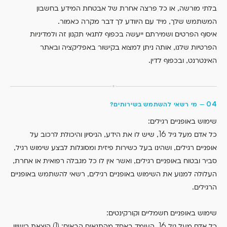
,
בלתי מורשה
או כל פרצה אחרת של אבטחת המידע בחשבון
.
,
המשתמש שלך
מיד עם היוודע לך דבר מקרה כאמור
איסוף הפרטים ושמירתם ייעשה בכפוף לתנאי תקנון זה ולמדיניות
,
הפרטיות שלנו
אותה ניתן למצוא בקישור באפליקציה ובאתר
.
,
האינטרנט
ובכפוף לדין
04
—
מי רשאי להשתמש בשירותים?
:
שימוש באופניים רגילים
,
16,
כל אדם מעל גיל
שיש לו את הידע
הניסיון והיכולת לרכוב על
,
,
אופניים רגילים
ושהינו בעל כשירות פיזית ומסוגלות לבצע שימוש רגיל
,
,
סביר ובטוח באופניים רגילים
ואשר אין לו כל מגבלה רפואית או אחרת
,
העלולה למנוע את השימוש באופניים רגילים
רשאי להשתמש באופניים
.
הרגילים
:
שימוש באופניים חשמליים וקורקינטים
(1)
:
16,
כל אדם מעל גיל
העומד באחד מהתנאים הבאים
הוצאת רישיון