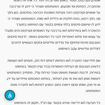
,
אופניים וקורקינט
ומסיר באופן סופי ובלתי חוזר כל אחריות כאמור
.
,
מהחברה
המזמין ומי מטעמן
המשתמש מצהיר כי ידוע לו שרכיבה
,
על אופניים וקורקינט הינה פעילות מסוכנת הכרוכה בסיכונים
כגון נזקי
.
/
,
,
גוף
נזקי רכוש
נכות חלקית או כללית ו
או מוות
המשתמש מצהיר כי
ידוע לו שישנם סיכונים בלתי צפויים בקשר עם השימוש במערך
/
/
ההשכרה ו
או בשירותים ו
או ברכיבה על האופניים וקורקינט והינו מקבל
,
על עצמו את מלוא האחריות לגבי כל הסיכונים כאמור
לרבות סיכונים
הנובעים מהתרשלותם של צדדים שלישיים ונזקים העשויים להיגרם
.
לצדדים שלישיים עקב השימוש
/
,
/
אם תידרשנה החברה ו
או המזמין לשלם דמי נזק
פיצויים ו
או הוצאות
כלשהן הנובעים מן העילות האמורות ובכל עניין הקשור בשימוש
,
,
בשירות
לרבות הוצאות משפט ושכר טרחת עו”ד
מתחייב המשתמש
,
,
/
לשפות אותן ו
או את מי מהן לאלתר
במלוא הסכומים שיידרשו על ידן
/
,
או מי מהן
ואותו סכום יראוהו כחוב המגיע למזמין ו
או לחברה מאת
.
המשתמש
,
/
כל תביעה ו
או דרישה שהיא בקשר עם הנ”ל
תקנון זה והשימוש