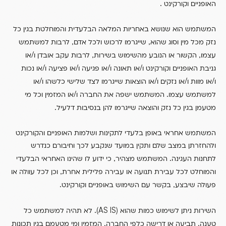
.
האופניים וקורקינט
המשתמש הוא שנושא באחריות המלאה הבלעדית והמוחלטת בגין כל
,
,
נזק מכל מין וסוג שהוא
שייגרמו לרכוש ולכל אדם
לרבות למשתמש
/
,
,
עצמו
הקשור או הנובע מהשימוש בשירות
לרבות עקב אובדן ו
או
/
/
/
/
גניבת האופניים וקורקינט ו
או תאונה ו
או פגיעה ו
או פציעה ו
או נכות
/
/
/
/
ו
או מוות ו
או נזקים ו
או הוצאות שייגרמו לצד שלישי כלשהו ו
או
/
.
למשתמש עצמו
המשתמש ישפה את החברה ו
או המזמין וכל מי
.
מטעמן בגין כל נזק והוצאה שייגרמו להן בנסיבות דלעיל
המשתמש אחראי באופן בלעדי לתקינות ושלמות האופניים והקורקינט
ולהחזרתן במצב שלם ותקין במועד שנקבע לכך וחיבורם כנדרש
,
.
לתחנות העגינה
המשתמש מצהיר
כי ידוע לו שהינו האחראי הבלעדי
,
והמוחלט לכל עבירת תנועה או עבירה פלילית אחרת
וכן לכל עוולה או
.
,
פעולה שיבצע
בקשר עם השימוש באופניים וקורקינט
IS).
(AS
השירות ניתן לשימוש כמות שהוא
לא תהיה למשתמש כל
,
,
טענה
תביעה או דרישה כלפי החברה
המזמין ומי מטעמם בגין תכונות