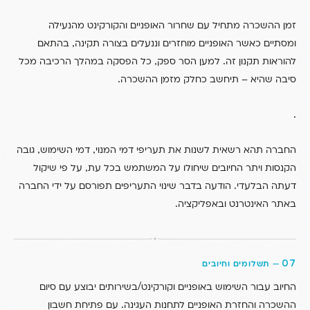
זמן ההשכרה מתחיל עם שחרור האופניים והקורקינט מהנעילה
,
ומסתיים כאשר האופניים מוחזרים וננעלים בצורה תקינה
בהתאם
,
.
להוראות תקנון זה
למען הסר ספק
כל הפסקה במהלך הרכיבה מכל
.
סיבה שהיא – תיחשב כחלק מזמן ההשכרה
.
,
,
החברה תהא רשאית לשנות את תעריפי דמי המנוי
דמי השימוש
גובה
,
הקנסות ויתר החיובים שיחולו על המשתמש בכל עת
על פי שיקול
.
דעתה הבלעדי
הודעה בדבר שינוי התעריפים תפורסם על ידי החברה
.
באתר האינטרנט ובאפליקציה
07
—
תשלומים וחיובים
/
החיוב עבור השימוש באופניים וקורקינט
בשירותים יבוצע עם סיום
.
ההשכרה והחזרת האופניים לתחנות העגינה
עם פתיחת חשבון