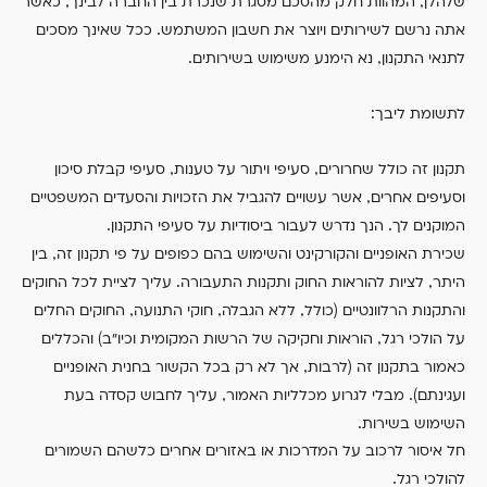
,
,
שלהלן
המהוות חלק מהסכם מסגרת שנכרת בין החברה לבינך
כאשר
.
אתה נרשם לשירותים ויוצר את חשבון המשתמש
ככל שאינך מסכים
.
,
לתנאי התקנון
נא הימנע משימוש בשירותים
:
לתשומת ליבך
,
,
תקנון זה כולל שחרורים
סעיפי ויתור על טענות
סעיפי קבלת סיכון
,
וסעיפים אחרים
אשר עשויים להגביל את הזכויות והסעדים המשפטיים
.
.
המוקנים לך
הנך נדרש לעבור ביסודיות על סעיפי התקנון
,
שכירת האופניים והקורקינט והשימוש בהם כפופים על פי תקנון זה
בין
.
,
היתר
לציות להוראות החוק ותקנות התעבורה
עליך לציית לכל החוקים
,
,
,
(
והתקנות הרלוונטיים
כולל
ללא הגבלה
חוקי התנועה
החוקים החלים
)
,
על הולכי רגל
הוראות וחקיקה של הרשות המקומית וכיו”ב
והכללים
,
(
כאמור בתקנון זה
לרבות
אך לא רק בכל הקשור בחנית האופניים
,
).
ועגינתם
מבלי לגרוע מכלליות האמור
עליך לחבוש קסדה בעת
.
השימוש בשירות
חל איסור לרכוב על המדרכות או באזורים אחרים כלשהם השמורים
.
להולכי רגל