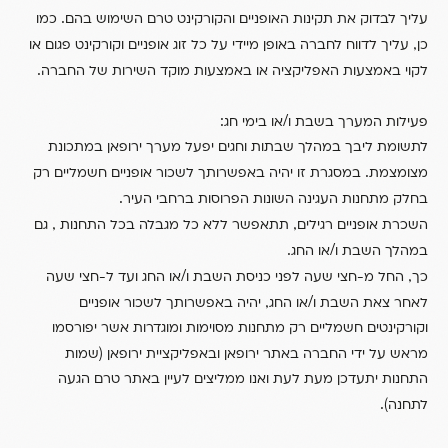
.
עליך לבדוק את תקינות האופניים והקורקינט טרם השימוש בהם
כמו
,
כן
עליך לדווח לחברה באופן מיידי על כל זוג אופניים וקורקינט פגום או
.
לקוי באמצעות האפליקציה או באמצעות מוקד השירות של החברה
:
/
פעילות המערך בשבת ו
או בימי חג
לתשומת ליבך במהלך שבתות וחגים יפעל מערך ירופאן במתכונת
.
מצומצמת
במסגרת זו יהיה באפשרותך לשכור אופניים חשמליים רק
.
בחלק מתחנות העגינה השונות הפרוסות ברחבי העיר
,
,
השכרת אופניים רגילים
תתאפשר ללא כל מגבלה בכל התחנות
גם
.
/
במהלך השבת ו
או החג
/
,
כך
החל מ-חצי שעה לפני כניסת השבת ו
או החג ועד ל-חצי שעה
,
/
לאחר צאת השבת ו
או החג
יהיה באפשרותך לשכור אופניים
וקורקינטים חשמליים רק מתחנות מסוימות ומוגדרות אשר יפורסמו
(
מראש על ידי החברה באתר ירופאן ובאפליקציית ירופאן
שמות
התחנות יתעדכן מעת לעת ואנו ממליצים לעיין באתר טרם הגעה
).
לתחנה