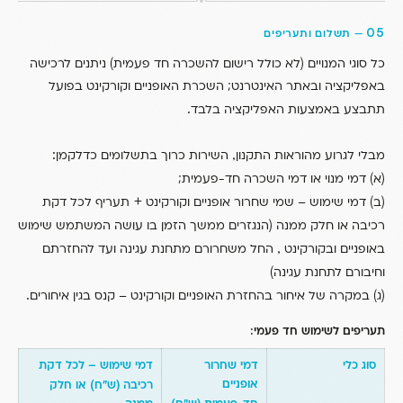
05
—
תשלום ותעריפים
)
(
כל סוגי המנויים
לא כולל רישום להשכרה חד פעמית
ניתנים לרכישה
באפליקציה ובאתר האינטרנט; השכרת האופניים וקורקינט בפועל
.
תתבצע באמצעות האפליקציה בלבד
:
,
מבלי לגרוע מהוראות התקנון
השירות כרוך בתשלומים כדלקמן
)
(
א
דמי מנוי או דמי השכרה חד-פעמית;
+
)
(
ב
דמי שימוש – שמי שחרור אופניים וקורקינט
תעריף לכל דקת
(
רכיבה או חלק ממנה
הנגזרים ממשך הזמן בו עושה המשתמש שימוש
,
באופניים ובקורקינט
החל משחרורם מתחנת עגינה ועד להחזרתם
)
וחיבורם לתחנת עגינה
.
)
(
ג
במקרה של איחור בהחזרת האופניים וקורקינט – קנס בגין איחורים
:
תעריפים לשימוש חד פעמי
סוג כלי
דמי שחרור
דמי שימוש – לכל דקת
אופניים
(
)
רכיבה
ש”ח
או חלק
)
(