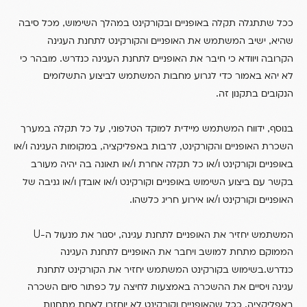
,
ככל שתתגלה תקלה באופניים ובקורקינט במהלך השימוש
מכל סיבה
,
שהיא
ישיב המשתמש את האופניים והקורקינט לתחנת העגינה
.
הקרובה ויוודא כי חיבר את האופניים לתחנת העגינה כנדרש
מובהר כי
לא יהא באמור כדי לגרוע מחבות המשתמש לביצוע התשלומים
.
הנקובים בתקנון זה
,
,
בנוסף
ידווח המשתמש מיידית למוקד הטלפוני
על כל תקלה במערך
/
,
,
השכרת האופניים והקורקינט
לרבות באפליקציה
במקומות העגינה ו
או
/
/
באופניים וקורקינט ו
או כל תקלה אחרת ו
או תאונה בה יהיה מעורב
/
/
בקשר עם ביצוע השימוש באופניים וקורקינט ו
או אובדן ו
או גניבה של
.
/
האופניים וקורקינט ו
או אירוע חריג כלשהו
U
,
המשתמש יחזיר את האופניים לתחנת עגינה
יסגור את מנעול ה-
הממוקם מתחת למושב ויחבר את האופניים לתחנת העגינה
.
כנדרש
בשימוש בקורקינט המשתמש יחזיר את הקורקינט לתחנת
עגינה ויסיים את ההשכרה באמצעות לחיצה על כפתור סיום השכרה
.
באפליקציה
ככל שהאופניים וקורקינט לא יוחזרו לאחת מתחנות