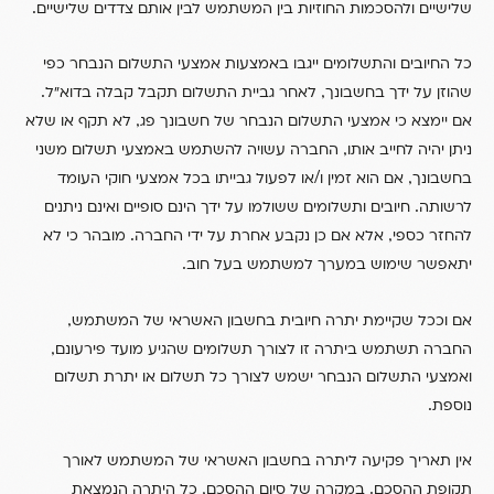
.
שלישיים ולהסכמות החוזיות בין המשתמש לבין אותם צדדים שלישיים
כל החיובים והתשלומים ייגבו באמצעות אמצעי התשלום הנבחר כפי
.
,
שהוזן על ידך בחשבונך
לאחר גביית התשלום תקבל קבלה בדוא”ל
,
אם יימצא כי אמצעי התשלום הנבחר של חשבונך פג
לא תקף או שלא
,
ניתן יהיה לחייב אותו
החברה עשויה להשתמש באמצעי תשלום משני
/
,
בחשבונך
אם הוא זמין ו
או לפעול גבייתו בכל אמצעי חוקי העומד
.
לרשותה
חיובים ותשלומים ששולמו על ידך הינם סופיים ואינם ניתנים
.
,
להחזר כספי
אלא אם כן נקבע אחרת על ידי החברה
מובהר כי לא
.
יתאפשר שימוש במערך למשתמש בעל חוב
,
אם וככל שקיימת יתרה חיובית בחשבון האשראי של המשתמש
,
החברה תשתמש ביתרה זו לצורך תשלומים שהגיע מועד פירעונם
ואמצעי התשלום הנבחר ישמש לצורך כל תשלום או יתרת תשלום
.
נוספת
אין תאריך פקיעה ליתרה בחשבון האשראי של המשתמש לאורך
,
.
תקופת ההסכם
במקרה של סיום ההסכם
כל היתרה הנמצאת