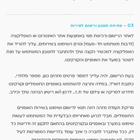
03
—
פתיחת חשבון ורישום לשירות
לאחר הרישום ורכישת מנוי באמצעות אתר האינטרנט או האפליקציה
,
)
(
לרבות משתמש חד-פעמי
וטרם השימוש בשירותים
עליך להוריד את
האפליקציה למכשיר הקצה שלך ולהתחבר לחשבון המשתמש על מנת
.
לשכור בפועל את האופניים והקורקינט
,
,
,
בעת הרישום
יהיה עלייך למסור פרטים מזהים כגון
מספר סלולרי
,
כתובת דוא”ל
במידה ותרצה להשתמש באופניים החשמליים וקורקינט
.
/
.,
.
תידרש לסריקה או צילום של ת
ז
דרכון ו
או רישיון הנהיגה שלך וכיו”ב
סריקת תעודת מזהה הינה תנאי לרישום ושימוש בשירות האופניים
.
החשמליים
מבלי לגרוע מאחריותו הבלעדית של המשתמש לעשות
שימוש במערך ובאופניים ובקורקינטים בהתאם לתקנון זה ודרישת כל
,
דין
ככל שיתברר לחברה כי אינך עומד בדרישות המפורטות לעיל
,
ולהלן
לא יתאפשר שימוש באופניים חשמליים וקורקינטים