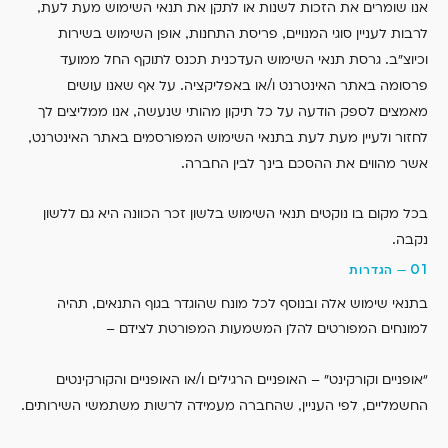
,
אנו שומרים את הזכות לשנות או לתקן את תנאי השימוש מעת לעת
,
,
לרבות לעניין סוגי המנויים
פריסת התחנות
אופן השימוש בשירות
.
וכיוצ”ב
גרסת תנאי השימוש העדכנית תכנס לתוקף החל ממועד
.
/
פרסומה באתר האינטרנט ו
או באפליקציה
על אף שאנו עושים
,
מאמצים לספק הודעה על כל תיקון מהותי שנעשה
אנו ממליצים לך
,
לחזור ולעיין מעת לעת בתנאי השימוש המפורסמים באתר האינטרנט
.
אשר מהווים את ההסכם בינך לבין החברה
בכל מקום בו נוקטים תנאי השימוש בלשון זכר הכוונה היא גם ללשון
.
נקבה
01
—
הגדרות
,
בתנאי שימוש אלה ובנוסף לכל מונח שהוגדר בגוף התנאים
תהיה
למונחים המפורטים להלן המשמעות המפורטת לצידם –
/
“אופניים וקורקינט” – האופניים הרגילים ו
או האופניים והקורקינטים
.
,
,
החשמליים
לפי העניין
שהחברה מעמידה לרשות משתמשי השירותים