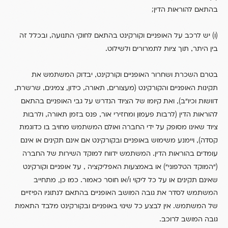
בהתאם להוראות הדין;
,
)
(
ו
יש לרכב על האופניים וקורקינט בהתאם לחוקי התנועה
ובכלל זה
.
,
בין היתר
תוך ציות לתמרורים ולשילוט
,
בטרם השכרת ושחרור האופניים וקורקינט
יבדוק המשתמש את
,
,
,
,
,
(
תקינות האופניים והקורקינט
מעצורים
תאורה
כידון
צמיגים
שרשרת
),
דוושות וכיו”ב
ואת קיומו של הציוד הנדרש על גבי האופניים בהתאם
,
,
(
להוראות הדין
לרבות פעמון ומחזירי אור
פנס בזמן תאורה
ולרבות
ציוד שאינו מסופק על ידי החברה ואולם המשתמש מחויב בו כדוגמת
),
קסדה
ויימנע משימוש באופניים ובקורקינט אם אינם תקינים או אינם
.
עומדים בהוראות הדין
המשתמש ידווח למוקד השירות של החברה
,
)
(
“המוקד הטלפוני“
או באמצעות האפליקציה
על אופניים וקורקינט
,
.
/
שאינם תקינים או על כל ליקוי ו
או חוסר כאמור
כמו כן
מתחייב
המשתמש לסדר את גובה המושב האופניים בהתאם לנתוניו הפיזיים
.
של המשתמש
אין לבצע כל שינוי באופניים ובקורקינט מלבד התאמת
.
גובה המושב לרוכב