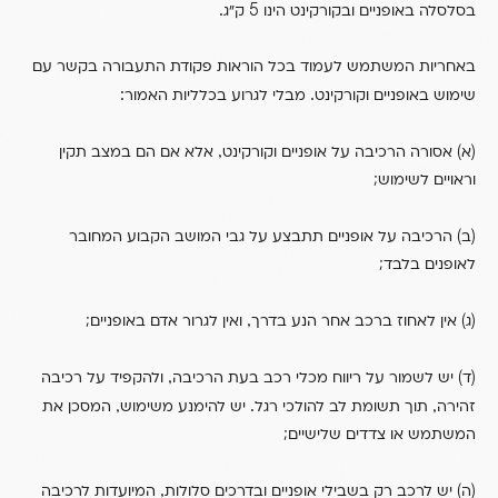
.
5
בסלסלה באופניים ובקורקינט הינו
ק”ג
באחריות המשתמש לעמוד בכל הוראות פקודת התעבורה בקשר עם
:
.
שימוש באופניים וקורקינט
מבלי לגרוע בכלליות האמור
,
)
(
א
אסורה הרכיבה על אופניים וקורקינט
אלא אם הם במצב תקין
וראויים לשימוש;
)
(
ב
הרכיבה על אופניים תתבצע על גבי המושב הקבוע המחובר
לאופנים בלבד;
,
)
(
ג
אין לאחוז ברכב אחר הנע בדרך
ואין לגרור אדם באופניים;
,
)
(
ד
יש לשמור על ריווח מכלי רכב בעת הרכיבה
ולהקפיד על רכיבה
,
.
,
זהירה
תוך תשומת לב להולכי רגל
יש להימנע משימוש
המסכן את
המשתמש או צדדים שלישיים;
,
)
(
ה
יש לרכב רק בשבילי אופניים ובדרכים סלולות
המיועדות לרכיבה