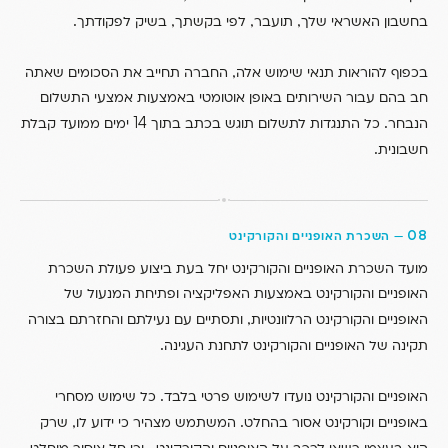
.
,
,
,
בחשבון האשראי שלך
תועבר
לפי בקשתך
בשיק לפקודתך
,
בכפוף להוראות תנאי שימוש אלה
החברה תחייב את הסכומים שאתה
חב בהם עבור השירותים באופן אוטומטי באמצעות אמצעי התשלום
14
.
הנבחר
כל התנגדות לתשלום תוגש בכתב בתוך
ימים ממועד קבלת
.
חשבונית
08
—
השכרת האופניים והקורקינט
מועד השכרת האופניים והקורקינט יחל בעת ביצוע פעולת השכרת
האופניים והקורקינט באמצעות האפליקציה ופתיחת המנעול של
,
האופניים והקורקינט הרלוונטיות
ותסתיים עם נעילתם והחזרתם בצורה
.
תקינה של האופניים והקורקינט לתחנת העגינה
.
האופניים והקורקינט נועדו לשימוש פרטי בלבד
כל שימוש מסחרי
,
.
באופניים וקורקינט אסור בהחלט
המשתמש מצהיר כי ידוע לו
שרק
,